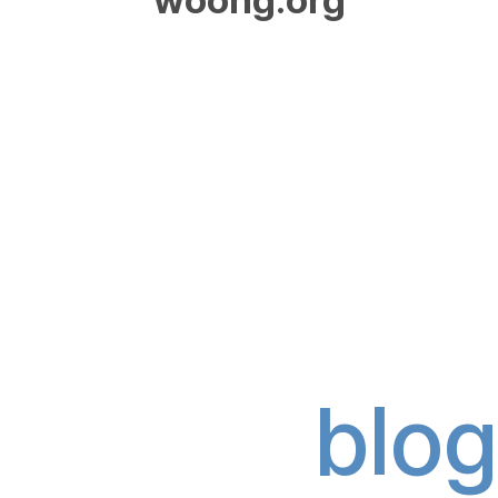
woong.org
blog